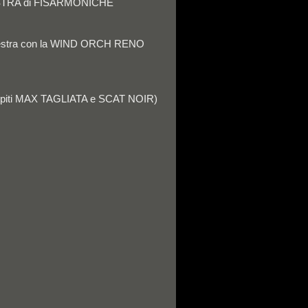
STRA di FISARMONICHE
hestra con la WIND ORCH RENO
spiti MAX TAGLIATA e SCAT NOIR)