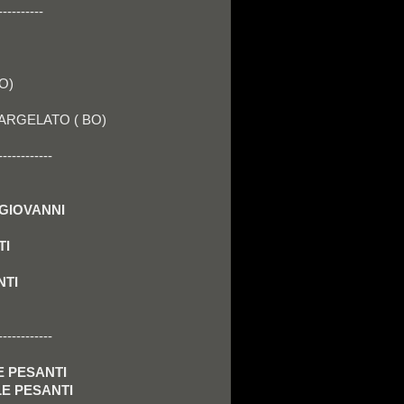
----------
O)
ch- ARGELATO ( BO)
------------
N GIOVANNI
TI
NTI
------------
LE PESANTI
OLE PESANTI