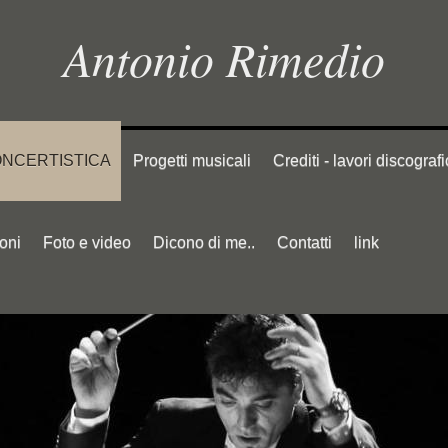
Antonio Rimedio
 CONCERTISTICA
Progetti musicali
Crediti - lavori discografi
oni
Foto e video
Dicono di me..
Contatti
link