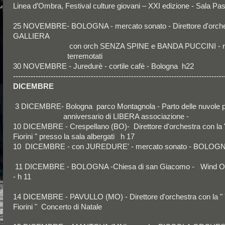
Linea d’Ombra, Festival culture giovani – XXI edizione - Sala Pas
25 NOVEMBRE- BOLOGNA - mercato sonato - Direttore d'orc
GALLIERA
con orch SENZA SPINE e BANDA PUCCINI - raccolt
terremotati
30 NOVEMBRE - Juredurè - cortile cafè - Bologna h22
----------------------------
--------------------------------------------------------
DICEMBRE
3 DICEMBRE- Bologna parco Montagnola - Parto delle nuvole p
anniversario di LIBERA associazione -
10 DICEMBRE - Crespellano (BO)- Direttore d'orchestra con la 
Fiorini " presso la sala albergati h 17
10 DICEMBRE - con JUREDURE' - mercato sonato - BOLOGN
11 DICEMBRE - BOLOGNA -Chiesa di san Giacomo - Wind Or
- h 11
14 DICEMBRE - PAVULLO (MO) - Direttore d'orchestra con la " 
Fiorini " Concerto di Natale