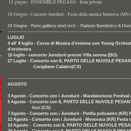
12 giugno - ENSEMBLE PEGASO - festa privata
18 Giugno- Concerto Juredurè - Festa della musica Mantova (MN)
24 Giugno - Reno galliera wind orch. - Raduno Bandistico di Dos
------------------------------------------------------------------------------------
LUGLIO
4 all' 8 luglio - Corso di Musica d'insieme con Young Orches
d'orchestra
15 luglio - concerto Juredurè presso Villa serena (BO)
27 Luglio - Concerto con IL PARTO DELLE NUVOLE PESAN
Corigliano Calabro(CS)
------------------------------------------------------------------------------------
AGOSTO
3 Agosto - Concerto con i Juredurè - Mandatoriccio Festival
5 Agosto -
Concerto con IL PARTO DELLE NUVOLE PESAN
Acri (CS)
7 Agosto - Concerto con i Juredurè - Petilia policastro (KR) f
12 Agosto - Concerto con i Juredurè - Mesoraca (KR) Festa d
14 Agosto - Concerto con IL PARTO DELLE NUVOLE PESANT
20 Agosto -
Concerto con IL PARTO DELLE NUVOLE PESAN