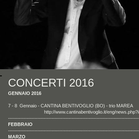
CONCERTI 2016
GENNAIO 2016
7 - 8 Gennaio - CANTINA BENTIVOGLIO (BO) - trio MAREA
http://www.cantinabentivoglio.it/eng/news.php?i
------------------------------------------------------------------------------------
FEBBRAIO
------------------------------------------------------------------------------------
MARZO