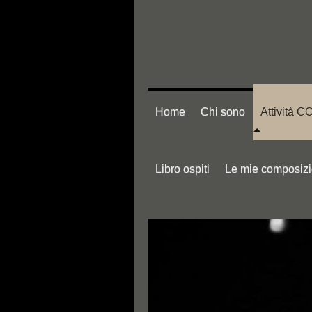
Home
Chi sono
Attività
Libro ospiti
Le mie composizi