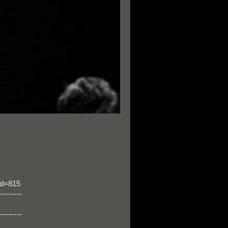
d=815
---------
---------