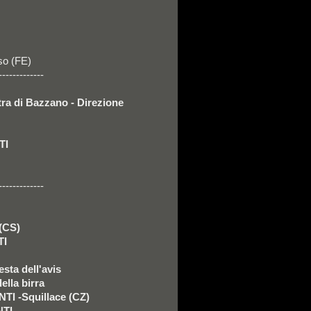
so (FE)
-------------
tra di Bazzano - Direzione
TI
-------------
 (CS)
TI
esta dell'avis
ella birra
I -Squillace (CZ)
TI -