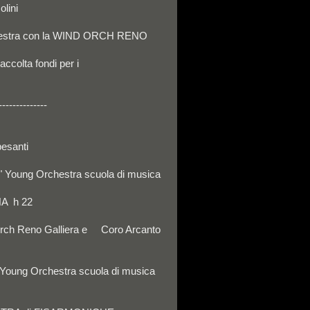
olini
hestra con la WIND ORCH RENO
a fondi per i
--------------
esanti
" Young Orchestra scuola di musica
A h 22
ch Reno Galliera e Coro Arcanto
Young Orchestra scuola di musica