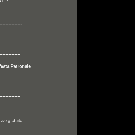
---------------
--------------
 festa Patronale
s
--------------
sso gratuito